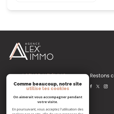
AGENCE ALEX'IMMO
Restons 
MARSEILLE 12E
Comme beaucoup, notre site
utilise les cookies
04.91.93.50.50
On aimerait vous accompagner pendant
contact@aleximmo.fr
votre visite.
8 av. Jean Compadieu Bois Lemaître
En poursuivant, vous acceptez l'utilisation des
13012 Marseille