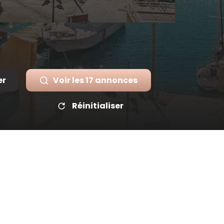
er
Voir les
17
annonces
Réinitialiser