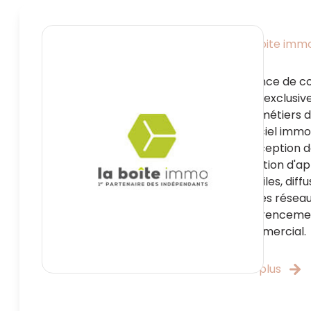
La boite imm
Agence de c
web exclusiv
aux métiers de
Logiciel immo
conception de
création d'ap
mobiles, diff
sur les réseau
référencemen
commercial.
Lire plus