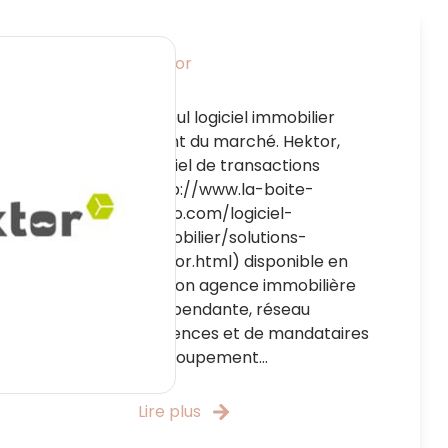
Hektor
Le seul logiciel immobilier
vivant du marché. Hektor,
logiciel de transactions
(http://www.la-boite-
immo.com/logiciel-
immobilier/solutions-
Hektor.html) disponible en
version agence immobilière
indépendante, réseau
d'agences et de mandataires
et groupement...
Lire plus