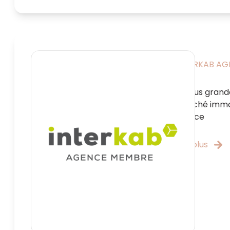
INTERKAB A
La plus grand
marché immob
France
Lire plus