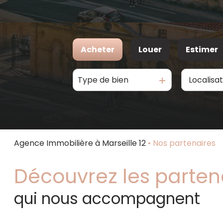
Acheter
Louer
Estimer
Type de bien
De l'ancien
à l'année
Agence Immobilière à Marseille 12
Nos partenaires
Découvrez les parten
qui nous accompagnent