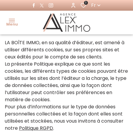
0
Fr
Menu
LA BOÎTE IMMO, en sa qualité d’éditeur, est amené à
Accueil
utiliser différents cookies, sur ses propres sites et
ceux édités pour le compte de ses clients.
Acheter
La présente Politique explique ce que sont les
Ventes
cookies, les différents types de cookies pouvant être
Louer
immo
utilisés sur les sites dont l’éditeur a la charge, le type
pro
de données collectées, ainsi que la façon dont
Immo
l’utilisateur peut contrôler ses préférences en
pro
Locations
matière de cookies.
immo pro
Pour plus d’informations sur le type de données
Estimer
personnelles collectées et la façon dont elles sont
utilisées et stockées, nous vous invitons à consulter
Faire
notre
Politique RGPD
.
gérer