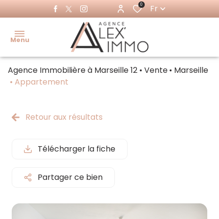
0
Fr
Menu
Agence Immobilière à Marseille 12
Vente
Marseille
Accueil
Appartement
Acheter
Ventes
Retour aux résultats
Louer
immo
pro
Immo
Télécharger la fiche
pro
Locations
immo pro
Partager ce bien
Estimer
Faire
gérer