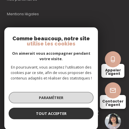
Mentions légales
Admin
Comme beaucoup, notre site
utilise les cookies
Nos honoraires
On aimerait vous accompagner pendant
Politique RGPD
votre visite.
En poursuivant, vous acceptez l'utilisation des
Appeler
cookies par ce site, afin de vous proposer des
Cookies
l'agent
contenus adaptés et réaliser des statistiques !
© 2026 | Tous droits réservés
PARAMÉTRER
Contacter
l'agent
Réalisé par
TOUT ACCEPTER
PATRICIA KETANEDJIAN
Négociatrice