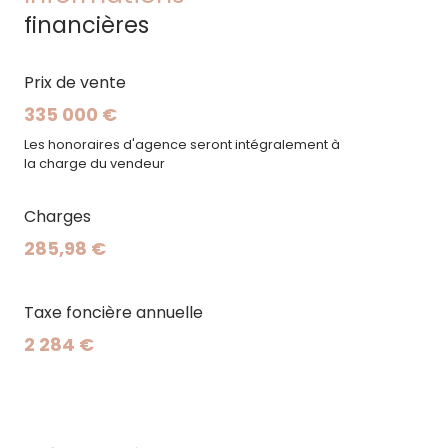
Bien proposé par
financières
Patricia KETANEDJIAN
: 06 12 33
57 49
SARL ALEXIA IMMOBILIER 13012 MARSEILLE, RCS
Prix de vente
MARSEILLE 488551789
335 000 €
Les honoraires d'agence seront intégralement à
la charge du vendeur
Charges
285,98 €
Taxe foncière annuelle
2 284 €