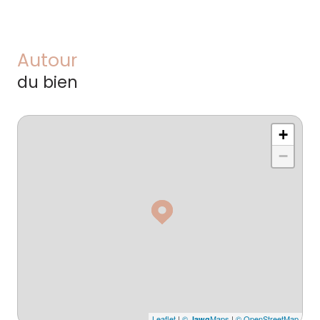
Autour
du bien
+
−
Leaflet
|
©
Maps
|
© OpenStreetMap
Jawg