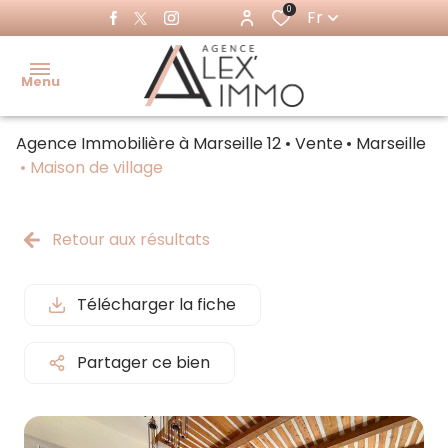
0
Fr
Menu
Agence Immobilière à Marseille 12
Vente
Marseille
Accueil
Maison de village
Acheter
Ventes
Retour aux résultats
Louer
immo
pro
Immo
Télécharger la fiche
pro
Locations
immo pro
Partager ce bien
Estimer
Faire
gérer