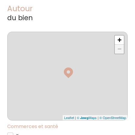
Autour
du bien
+
−
Leaflet
|
©
Maps
|
© OpenStreetMap
Jawg
Commerces et santé