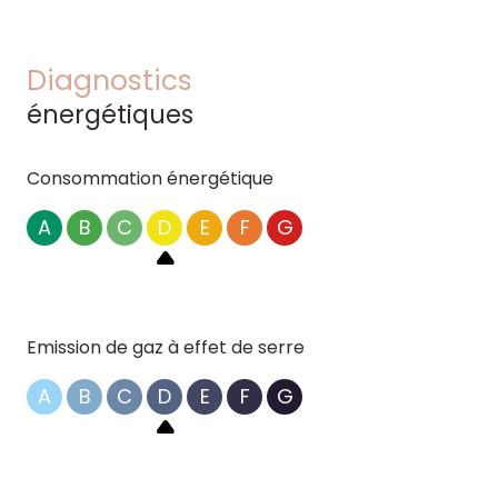
Diagnostics
énergétiques
Consommation énergétique
A
B
C
D
E
F
G
Emission de gaz à effet de serre
A
B
C
D
E
F
G