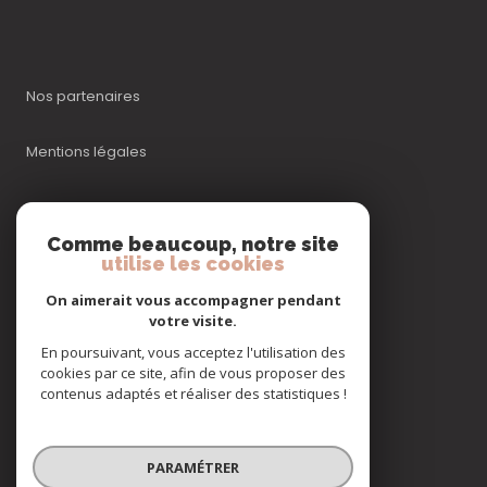
Nos partenaires
Mentions légales
Admin
Comme beaucoup, notre site
utilise les cookies
Nos honoraires
On aimerait vous accompagner pendant
Politique RGPD
votre visite.
En poursuivant, vous acceptez l'utilisation des
cookies par ce site, afin de vous proposer des
Cookies
contenus adaptés et réaliser des statistiques !
© 2026 | Tous droits réservés
PARAMÉTRER